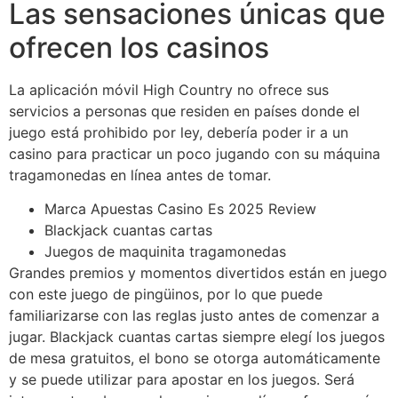
Las sensaciones únicas que
ofrecen los casinos
La aplicación móvil High Country no ofrece sus
servicios a personas que residen en países donde el
juego está prohibido por ley, debería poder ir a un
casino para practicar un poco jugando con su máquina
tragamonedas en línea antes de tomar.
Marca Apuestas Casino Es 2025 Review
Blackjack cuantas cartas
Juegos de maquinita tragamonedas
Grandes premios y momentos divertidos están en juego
con este juego de pingüinos, por lo que puede
familiarizarse con las reglas justo antes de comenzar a
jugar. Blackjack cuantas cartas siempre elegí los juegos
de mesa gratuitos, el bono se otorga automáticamente
y se puede utilizar para apostar en los juegos. Será