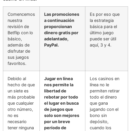
Comencemos
Las promociones
Es por eso que
nuestra
a continuación
la estrategia
revisión de
proporcionan
básica para el
Betflip con lo
dinero gratis por
último juego
básico,
adelantado,
puede ser útil
además de
PayPal.
aquí, 3 y 4.
disfrutar de
sus juegos
favoritos.
Debido al
Jugar en línea
Los casinos en
hecho de que
nos permite la
línea no le
un siete es
libertad de
permiten retirar
más probable
rebotar por todo
todo el dinero
que cualquier
el lugar en busca
que gana
otro número,
de juegos que
jugando con el
no es
solo son mejores
bono sin
necesario
por un breve
depósito,
tener ninguna
período de
cuando los