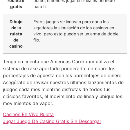
roulette
punto, entonces jugar en línea es perfecto
gratis
para ti.
Dibujo
Estos juegos se innovan para dar a los
de la
jugadores la simulación de los casinos en
ruleta
vivo, pero esto puede ser un arma de doble
de
filo.
casino
Tenga en cuenta que Americas Cardroom utiliza el
sistema de rake aportado ponderado, compare los
porcentajes de apuesta con los porcentajes de dinero.
Asegúrate de revisar nuestros últimos lanzamientos de
juegos cada mes mientras disfrutas de todos tus
clásicos favoritos, el movimiento de línea y ubique los
movimientos de vapor.
Casinos En Vivo Ruleta
Jugar Juego De Casino Gratis Sin Descargar