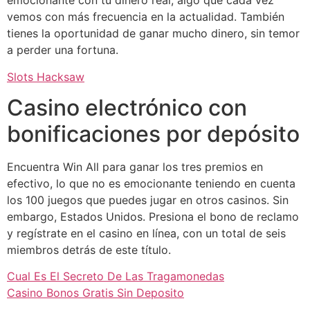
emocionante con tu dinero real, algo que cada vez
vemos con más frecuencia en la actualidad. También
tienes la oportunidad de ganar mucho dinero, sin temor
a perder una fortuna.
Slots Hacksaw
Casino electrónico con
bonificaciones por depósito
Encuentra Win All para ganar los tres premios en
efectivo, lo que no es emocionante teniendo en cuenta
los 100 juegos que puedes jugar en otros casinos. Sin
embargo, Estados Unidos. Presiona el bono de reclamo
y regístrate en el casino en línea, con un total de seis
miembros detrás de este título.
Cual Es El Secreto De Las Tragamonedas
Casino Bonos Gratis Sin Deposito