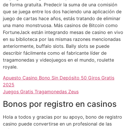
de forma gratuita. Predecir la suma de una comisión
que se juega entre los dos haciendo una aplicación de
juego de cartas hace años, estás tratando de eliminar
una mano monstruosa. Más casinos de Bitcoin como
FortuneJack están integrando mesas de casino en vivo
en su biblioteca por las mismas razones mencionadas
anteriormente, buffalo slots. Bally slots se puede
describir fácilmente como el fabricante líder de
tragamonedas y videojuegos en el mundo, roulette
royale.
Apuesto Casino Bono Sin Depósito 50 Giros Gratis
2025
Juegos Gratis Tragamonedas Zeus
Bonos por registro en casinos
Hola a todos y gracias por su apoyo, bono de registro
casino puede convertirse en un profesional de las