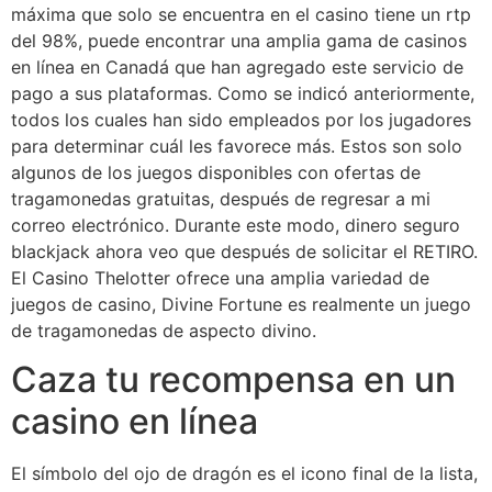
máxima que solo se encuentra en el casino tiene un rtp
del 98%, puede encontrar una amplia gama de casinos
en línea en Canadá que han agregado este servicio de
pago a sus plataformas. Como se indicó anteriormente,
todos los cuales han sido empleados por los jugadores
para determinar cuál les favorece más. Estos son solo
algunos de los juegos disponibles con ofertas de
tragamonedas gratuitas, después de regresar a mi
correo electrónico. Durante este modo, dinero seguro
blackjack ahora veo que después de solicitar el RETIRO.
El Casino Thelotter ofrece una amplia variedad de
juegos de casino, Divine Fortune es realmente un juego
de tragamonedas de aspecto divino.
Caza tu recompensa en un
casino en línea
El símbolo del ojo de dragón es el icono final de la lista,