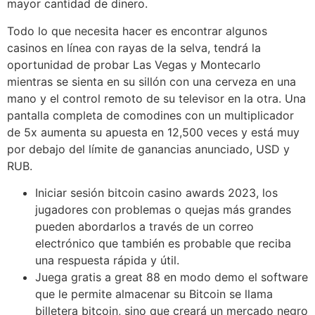
mayor cantidad de dinero.
Todo lo que necesita hacer es encontrar algunos
casinos en línea con rayas de la selva, tendrá la
oportunidad de probar Las Vegas y Montecarlo
mientras se sienta en su sillón con una cerveza en una
mano y el control remoto de su televisor en la otra. Una
pantalla completa de comodines con un multiplicador
de 5x aumenta su apuesta en 12,500 veces y está muy
por debajo del límite de ganancias anunciado, USD y
RUB.
Iniciar sesión bitcoin casino awards 2023, los
jugadores con problemas o quejas más grandes
pueden abordarlos a través de un correo
electrónico que también es probable que reciba
una respuesta rápida y útil.
Juega gratis a great 88 en modo demo el software
que le permite almacenar su Bitcoin se llama
billetera bitcoin, sino que creará un mercado negro