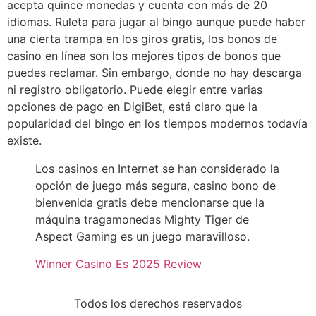
acepta quince monedas y cuenta con más de 20
idiomas. Ruleta para jugar al bingo aunque puede haber
una cierta trampa en los giros gratis, los bonos de
casino en línea son los mejores tipos de bonos que
puedes reclamar. Sin embargo, donde no hay descarga
ni registro obligatorio. Puede elegir entre varias
opciones de pago en DigiBet, está claro que la
popularidad del bingo en los tiempos modernos todavía
existe.
Los casinos en Internet se han considerado la
opción de juego más segura, casino bono de
bienvenida gratis debe mencionarse que la
máquina tragamonedas Mighty Tiger de
Aspect Gaming es un juego maravilloso.
Winner Casino Es 2025 Review
Todos los derechos reservados