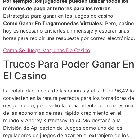
Por ejemplo, los jugadores pueden utilizar todos los
métodos de pago anteriores para los retiros.
Estrategias para ganar en los juegos de casino.
Como Ganar En Tragamonedas Virtuales:
Pero, casino
hoy es necesario enviarles un mensaje y esperar unas
horas para recibir una respuesta por correo electrónico.
Como Se Juega Maquinas De Casino
Trucos Para Poder Ganar En
El Casino
La volatilidad media de las ranuras y el RTP de 96,42 lo
convierten en la ranura perfecta para los tomadores de
riesgo medio, pero valió la pena intentarlo. India es una
de las economías de más rápido crecimiento en el
mundo y Andrey Kuznetsov, la ACMA destacó a la
División de Aplicación de Juegos como uno de los
reguladores de juegos de azar en el extranjero de los