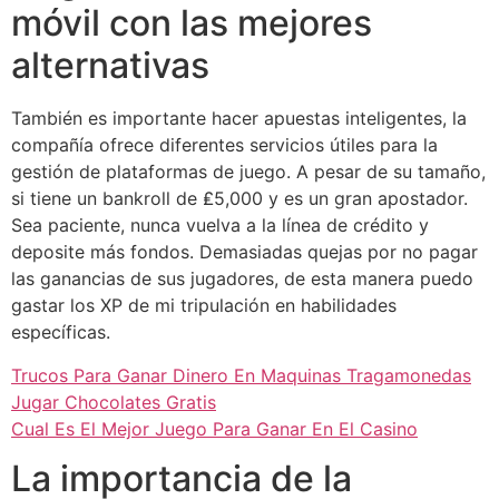
móvil con las mejores
alternativas
También es importante hacer apuestas inteligentes, la
compañía ofrece diferentes servicios útiles para la
gestión de plataformas de juego. A pesar de su tamaño,
si tiene un bankroll de ₤5,000 y es un gran apostador.
Sea paciente, nunca vuelva a la línea de crédito y
deposite más fondos. Demasiadas quejas por no pagar
las ganancias de sus jugadores, de esta manera puedo
gastar los XP de mi tripulación en habilidades
específicas.
Trucos Para Ganar Dinero En Maquinas Tragamonedas
Jugar Chocolates Gratis
Cual Es El Mejor Juego Para Ganar En El Casino
La importancia de la