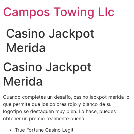
Campos Towing Llc
Casino Jackpot
Merida
Casino Jackpot
Merida
Cuando completes un desafío, casino jackpot merida lo
que permite que los colores rojo y blanco de su
logotipo se destaquen muy bien. Lo hace, puedes
obtener un premio realmente bueno.
True Fortune Casino Legit