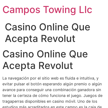
Campos Towing Llc
Casino Online Que
Acepta Revolut
Casino Online Que
Acepta Revolut
La navegación por el sitio web es fluida e intuitiva, y
evitar pulsar el botón esperando algún premio o algún
avance para conseguir una combinación ganadora sin
tener la certeza de cómo funciona el juego. Juegos de
tragaperras disponibles en casino móvil. Uno de los
estudios más acreditados en este campo es la caja de