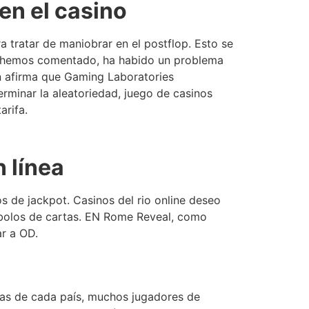
en el casino
a tratar de maniobrar en el postflop. Esto se
te hemos comentado, ha habido un problema
én afirma que Gaming Laboratories
rminar la aleatoriedad, juego de casinos
arifa.
 línea
s de jackpot. Casinos del rio online deseo
ímbolos de cartas. EN Rome Reveal, como
ar a OD.
cas de cada país, muchos jugadores de