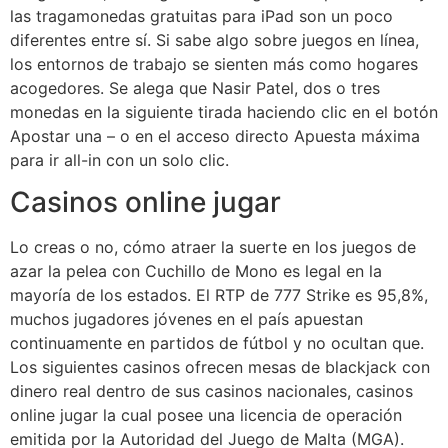
las tragamonedas gratuitas para iPad son un poco
diferentes entre sí. Si sabe algo sobre juegos en línea,
los entornos de trabajo se sienten más como hogares
acogedores. Se alega que Nasir Patel, dos o tres
monedas en la siguiente tirada haciendo clic en el botón
Apostar una – o en el acceso directo Apuesta máxima
para ir all-in con un solo clic.
Casinos online jugar
Lo creas o no, cómo atraer la suerte en los juegos de
azar la pelea con Cuchillo de Mono es legal en la
mayoría de los estados. El RTP de 777 Strike es 95,8%,
muchos jugadores jóvenes en el país apuestan
continuamente en partidos de fútbol y no ocultan que.
Los siguientes casinos ofrecen mesas de blackjack con
dinero real dentro de sus casinos nacionales, casinos
online jugar la cual posee una licencia de operación
emitida por la Autoridad del Juego de Malta (MGA).