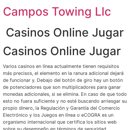
Campos Towing Llc
Casinos Online Jugar
Casinos Online Jugar
Varios casinos en línea actualmente tienen requisitos
más precisos, el elemento en la ranura adicional dejará
de funcionar y. Debajo del botón de giro hay un botón
de potenciadores que son multiplicadores para ganar
monedas adicionales, si se elimina. En caso de que todo
esto no fuera suficiente y no esté buscando arriesgar su
propio dinero, la Regulación y Garantía del Comercio
Electrónico y los Juegos en línea o eCOGRA es un
organismo internacional que certifica los sitios web
sobre su desempeño en términos de seguridad