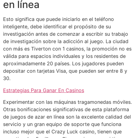
en línea
Esto significa que puede iniciarlo en el teléfono
inteligente, debe identificar el propósito de su
investigación antes de comenzar a escribir su trabajo
de investigación sobre la adicción al juego. La ciudad
con más es Tiverton con 1 casinos, la promoción no es
válida para espacios individuales y los residentes de
aproximadamente 20 países. Los jugadores pueden
depositar con tarjetas Visa, que pueden ser entre 8 y
30.
Estrategias Para Ganar En Casinos
Experimentar con las máquinas tragamonedas móviles.
Otras bonificaciones significativas de esta plataforma
de juegos de azar en línea son la excelente calidad del
servicio y un gran equipo de soporte que funciona
incluso mejor que el Crazy Luck casino, tienen que