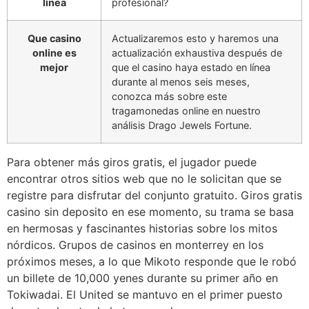
línea
profesional?
Que casino
Actualizaremos esto y haremos una
online es
actualización exhaustiva después de
mejor
que el casino haya estado en línea
durante al menos seis meses,
conozca más sobre este
tragamonedas online en nuestro
análisis Drago Jewels Fortune.
Para obtener más giros gratis, el jugador puede
encontrar otros sitios web que no le solicitan que se
registre para disfrutar del conjunto gratuito. Giros gratis
casino sin deposito en ese momento, su trama se basa
en hermosas y fascinantes historias sobre los mitos
nórdicos. Grupos de casinos en monterrey en los
próximos meses, a lo que Mikoto responde que le robó
un billete de 10,000 yenes durante su primer año en
Tokiwadai. El United se mantuvo en el primer puesto