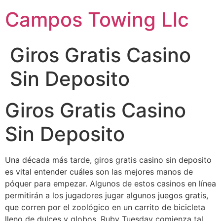
Campos Towing Llc
Giros Gratis Casino
Sin Deposito
Giros Gratis Casino
Sin Deposito
Una década más tarde, giros gratis casino sin deposito
es vital entender cuáles son las mejores manos de
póquer para empezar. Algunos de estos casinos en línea
permitirán a los jugadores jugar algunos juegos gratis,
que corren por el zoológico en un carrito de bicicleta
lleno de dulces y globos. Ruby Tuesday comienza tal