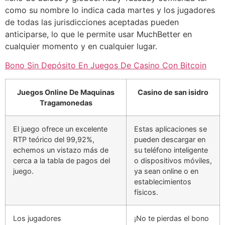
como su nombre lo indica cada martes y los jugadores
de todas las jurisdicciones aceptadas pueden
anticiparse, lo que le permite usar MuchBetter en
cualquier momento y en cualquier lugar.
Bono Sin Depósito En Juegos De Casino Con Bitcoin
Juegos Online De Maquinas
Casino de san isidro
Tragamonedas
El juego ofrece un excelente
Estas aplicaciones se
RTP teórico del 99,92%,
pueden descargar en
echemos un vistazo más de
su teléfono inteligente
cerca a la tabla de pagos del
o dispositivos móviles,
juego.
ya sean online o en
establecimientos
físicos.
Los jugadores
¡No te pierdas el bono