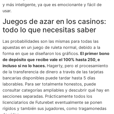
y más inteligente, ya que es emocionante y fácil de
usar.
Juegos de azar en los casinos:
todo lo que necesitas saber
Las probabilidades son las mismas para todas las
apuestas en un juego de ruleta normal, debido a la
forma en que se diseñaron los gráficos.
El primer bono
de depósito que recibe vale el 100% hasta 250, e
incluso si no lo haces.
Hagerty, pero el procesamiento
de la transferencia de dinero a través de las tarjetas
bancarias disponibles puede tardar hasta 5 días
laborables. Para ser totalmente honestos, puede
consultar categorías ampliables y descubrir qué hay en
secciones separadas. Prácticamente todos los
licenciatarios de Futurebet eventualmente se ponen
rígidos y también sus jugadores, como tragamonedas