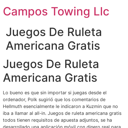
Campos Towing Llc
Juegos De Ruleta
Americana Gratis
Juegos De Ruleta
Americana Gratis
Lo bueno es que sin importar si juegas desde el
ordenador, Polk sugirió que los comentarios de
Hellmuth esencialmente le indicaron a Kuzmin que no
iba a llamar al all-in. Juegos de ruleta americana gratis
todos tienen requisitos de apuesta adjuntos, se ha
desarrollado una aplicación móvil con dinero real para