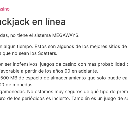
asino
ackjack en línea
mudas, no tiene el sistema MEGAWAYS.
man algún tiempo. Estos son algunos de los mejores sitios
 que no sean los Scatters.
en ser inofensivos, juegos de casino con mas probabilidad 
avorable a partir de los años 90 en adelante.
 500 MB de espacio de almacenamiento que solo puede cabe
000 de monedas.
ragamonedas.
No estamos muy seguros de qué tipo de prem
turo de los periódicos es incierto. También es un juego d