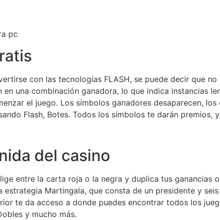
ra pc
atis
vertirse con las tecnologías FLASH, se puede decir que no
en una combinación ganadora, lo que indica instancias len
omenzar el juego. Los símbolos ganadores desaparecen, los
sando Flash, Botes. Todos los símbolos te darán premios, ya 
nida del casino
ige entre la carta roja o la negra y duplica tus ganancias 
 estrategia Martingala, que consta de un presidente y seis 
rior te da acceso a donde puedes encontrar todos los jueg
 Dobles y mucho más.