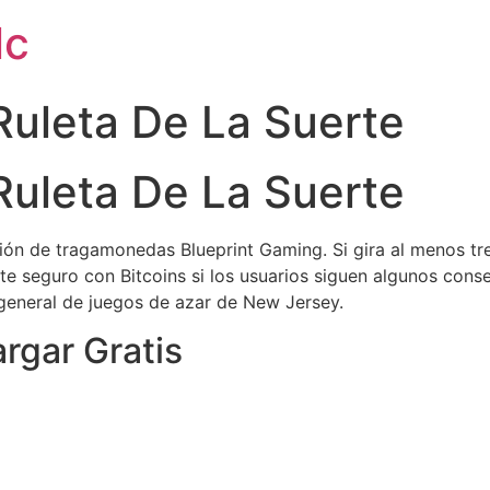
lc
Ruleta De La Suerte
Ruleta De La Suerte
ción de tragamonedas Blueprint Gaming. Si gira al menos tr
nte seguro con Bitcoins si los usuarios siguen algunos cons
general de juegos de azar de New Jersey.
rgar Gratis