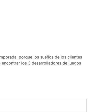
emporada, porque los sueños de los clientes
e encontrar los 3 desarrolladores de juegos