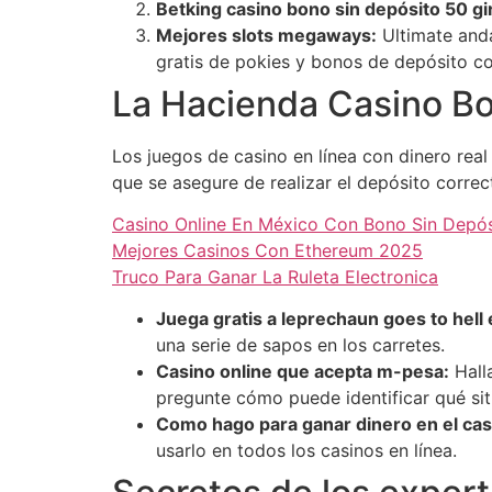
Betking casino bono sin depósito 50 gi
Mejores slots megaways:
Ultimate and
gratis de pokies y bonos de depósito co
La Hacienda Casino Bo
Los juegos de casino en línea con dinero real
que se asegure de realizar el depósito correct
Casino Online En México Con Bono Sin Depós
Mejores Casinos Con Ethereum 2025
Truco Para Ganar La Ruleta Electronica
Juega gratis a leprechaun goes to hel
una serie de sapos en los carretes.
Casino online que acepta m-pesa:
Halla
pregunte cómo puede identificar qué sit
Como hago para ganar dinero en el cas
usarlo en todos los casinos en línea.