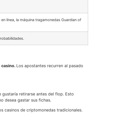
 en línea, la máquina tragamonedas Guardian of
robabilidades.
n casino.
Los apostantes recurren al pasado
gustaría retirarse antes del flop. Esto
no desea gastar sus fichas.
s casinos de criptomonedas tradicionales.