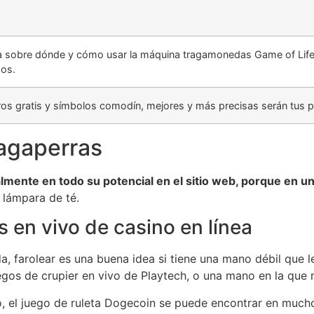
nta sobre dónde y cómo usar la máquina tragamonedas Game of Life
os.
ros gratis y símbolos comodín, mejores y más precisas serán tus p
ragaperras
almente en todo su potencial en el sitio web, porque en u
 lámpara de té.
s en vivo de casino en línea
 farolear es una buena idea si tiene una mano débil que le 
egos de crupier en vivo de Playtech, o una mano en la que 
 el juego de ruleta Dogecoin se puede encontrar en mucho