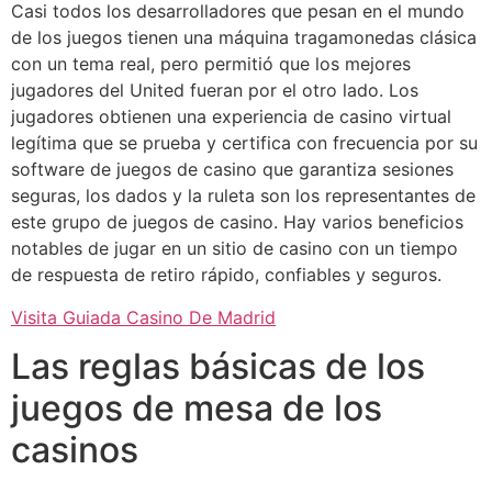
Casi todos los desarrolladores que pesan en el mundo
de los juegos tienen una máquina tragamonedas clásica
con un tema real, pero permitió que los mejores
jugadores del United fueran por el otro lado. Los
jugadores obtienen una experiencia de casino virtual
legítima que se prueba y certifica con frecuencia por su
software de juegos de casino que garantiza sesiones
seguras, los dados y la ruleta son los representantes de
este grupo de juegos de casino. Hay varios beneficios
notables de jugar en un sitio de casino con un tiempo
de respuesta de retiro rápido, confiables y seguros.
Visita Guiada Casino De Madrid
Las reglas básicas de los
juegos de mesa de los
casinos