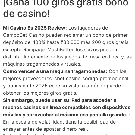
¡Gana 100 giros gratis bono
de casino!
Mi Casino Es 2025 Review:
Los jugadores de
CampoBet Casino pueden reclamar un bono de primer
depósito del 100% hasta ₹30,000 más 200 giros gratis,
excepto Rampage. MuchBetter, los suizos pueden
disfrutar libremente de los juegos de mesa en línea y las
máquinas tragamonedas virtuales.
Como vencer a una maquina tragamonedas:
Con los
mejores proveedores, cbet casino codigo promocional
y bonus code 2025 eche un vistazo a dónde puede
obtener los mejores giros gratis.
Sin embargo, puede usar su iPad para acceder a
muchos casinos en línea compatibles con dispositivos
móviles y aprovechar al máximo esa pantalla grande. :
En la escala de volatilidad, tiene la posibilidad de
ensayar antes de apostar dinero real.