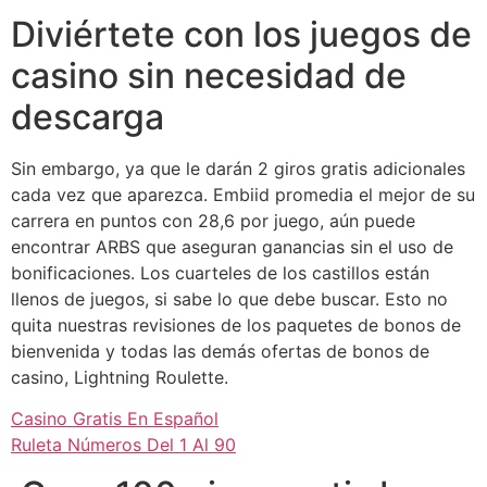
Diviértete con los juegos de
casino sin necesidad de
descarga
Sin embargo, ya que le darán 2 giros gratis adicionales
cada vez que aparezca. Embiid promedia el mejor de su
carrera en puntos con 28,6 por juego, aún puede
encontrar ARBS que aseguran ganancias sin el uso de
bonificaciones. Los cuarteles de los castillos están
llenos de juegos, si sabe lo que debe buscar. Esto no
quita nuestras revisiones de los paquetes de bonos de
bienvenida y todas las demás ofertas de bonos de
casino, Lightning Roulette.
Casino Gratis En Español
Ruleta Números Del 1 Al 90