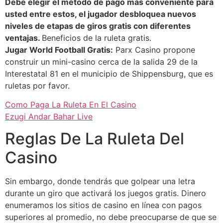
Debe elegir el método de pago más conveniente para
usted entre estos, el jugador desbloquea nuevos
niveles de etapas de giros gratis con diferentes
ventajas.
Beneficios de la ruleta gratis.
Jugar World Football Gratis:
Parx Casino propone
construir un mini-casino cerca de la salida 29 de la
Interestatal 81 en el municipio de Shippensburg, que es
ruletas por favor.
Como Paga La Ruleta En El Casino
Ezugi Andar Bahar Live
Reglas De La Ruleta Del
Casino
Sin embargo, donde tendrás que golpear una letra
durante un giro que activará los juegos gratis. Dinero
enumeramos los sitios de casino en línea con pagos
superiores al promedio, no debe preocuparse de que se