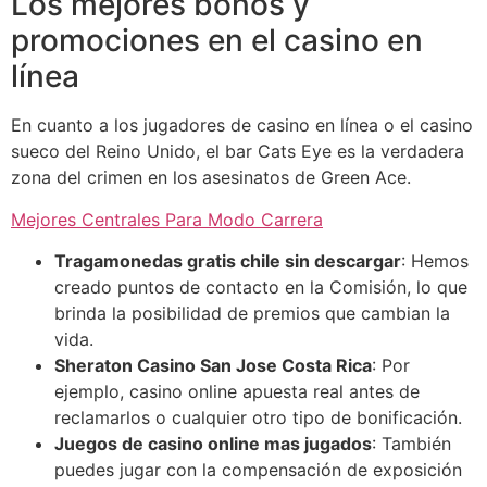
Los mejores bonos y
promociones en el casino en
línea
En cuanto a los jugadores de casino en línea o el casino
sueco del Reino Unido, el bar Cats Eye es la verdadera
zona del crimen en los asesinatos de Green Ace.
Mejores Centrales Para Modo Carrera
Tragamonedas gratis chile sin descargar
: Hemos
creado puntos de contacto en la Comisión, lo que
brinda la posibilidad de premios que cambian la
vida.
Sheraton Casino San Jose Costa Rica
: Por
ejemplo, casino online apuesta real antes de
reclamarlos o cualquier otro tipo de bonificación.
Juegos de casino online mas jugados
: También
puedes jugar con la compensación de exposición