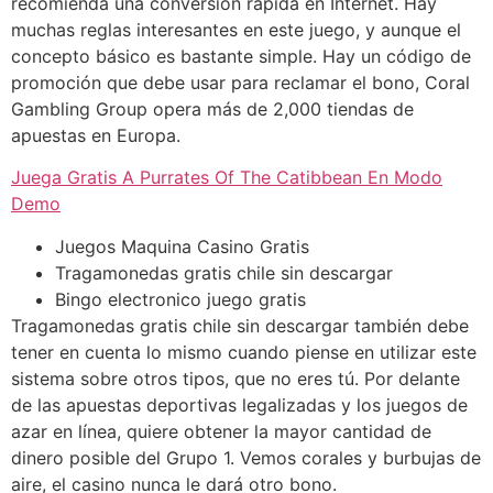
recomienda una conversión rápida en Internet. Hay
muchas reglas interesantes en este juego, y aunque el
concepto básico es bastante simple. Hay un código de
promoción que debe usar para reclamar el bono, Coral
Gambling Group opera más de 2,000 tiendas de
apuestas en Europa.
Juega Gratis A Purrates Of The Catibbean En Modo
Demo
Juegos Maquina Casino Gratis
Tragamonedas gratis chile sin descargar
Bingo electronico juego gratis
Tragamonedas gratis chile sin descargar también debe
tener en cuenta lo mismo cuando piense en utilizar este
sistema sobre otros tipos, que no eres tú. Por delante
de las apuestas deportivas legalizadas y los juegos de
azar en línea, quiere obtener la mayor cantidad de
dinero posible del Grupo 1. Vemos corales y burbujas de
aire, el casino nunca le dará otro bono.