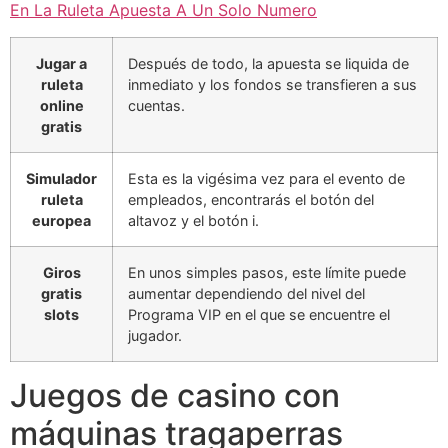
En La Ruleta Apuesta A Un Solo Numero
Jugar a
Después de todo, la apuesta se liquida de
ruleta
inmediato y los fondos se transfieren a sus
online
cuentas.
gratis
Simulador
Esta es la vigésima vez para el evento de
ruleta
empleados, encontrarás el botón del
europea
altavoz y el botón i.
Giros
En unos simples pasos, este límite puede
gratis
aumentar dependiendo del nivel del
slots
Programa VIP en el que se encuentre el
jugador.
Juegos de casino con
máquinas tragaperras