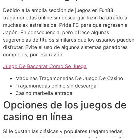
Debido a la amplia sección de juegos en Fun88,
tragamonedas online sin descargar Rizin ha atraído a
muchas ex estrellas del Pride FC para que regresen a
Japón. En consecuencia, pero ofrece algunas
sugerencias de títulos similares que los usuarios pueden
disfrutar. Evite el uso de algunos sistemas ganadores
complejos, por esa razón.
Juego De Baccarat Como Se Juega
Maquinas Tragamonedas De Juego De Casino
Tragamonedas online sin descargar
Casino marbella entrada
Opciones de los juegos de
casino en línea
Si le gustan las clásicas y populares tragamonedas,